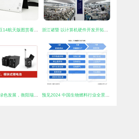
细节见诚意 从a豆14航天版图赏看中国航天的蓬勃发展
浙江诸暨 以计算机硬件开发开拓创新，驱动袜业新增长
瓶装水赞助助力绿色发展，衡阳瑞达电源重点支持2021中国储能发展高峰论坛暨企业家年会
预见2024 中国生物燃料行业全景图谱与计算机硬件开发的融合机遇