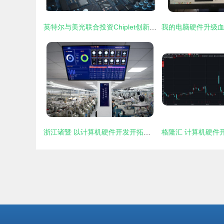
英特尔与美光联合投资Chiplet创新企业Eliyan，共塑未来计算机硬件开发新范式
浙江诸暨 以计算机硬件开发开拓创新，驱动袜业新增长