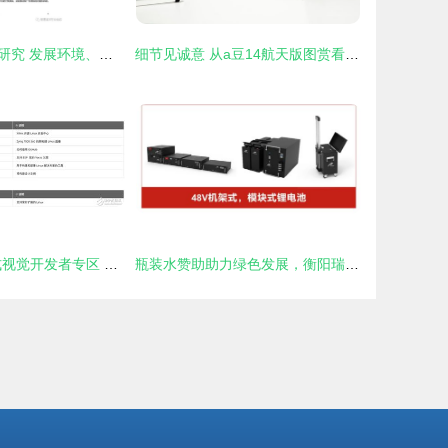
中国云安全行业研究 发展环境、行业洞察、厂商案例及硬件开发趋势
细节见诚意 从a豆14航天版图赏看中国航天的蓬勃发展
玩转Xilinx嵌入式视觉开发者专区 赋能视觉系统开发，化繁为简
瓶装水赞助助力绿色发展，衡阳瑞达电源重点支持2021中国储能发展高峰论坛暨企业家年会